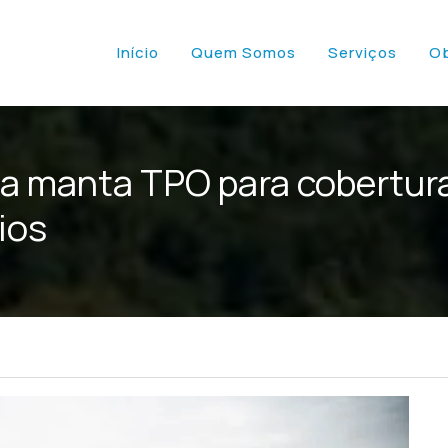
Início
Quem Somos
Serviços
O
a manta TPO para cobertura
ios