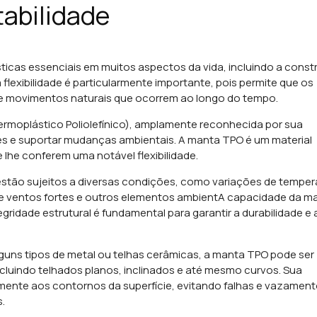
tabilidade
rísticas essenciais em muitos aspectos da vida, incluindo a cons
 flexibilidade é particularmente importante, pois permite que os
s e movimentos naturais que ocorrem ao longo do tempo.
rmoplástico Poliolefínico), amplamente reconhecida por sua
es e suportar mudanças ambientais.
A manta TPO é um material
lhe conferem uma notável flexibilidade.
s estão sujeitos a diversas condições, como variações de temper
 ventos fortes e outros elementos ambient
A capacidade da m
egridade estrutural é fundamental para garantir a durabilidade e 
lguns tipos de metal ou telhas cerâmicas, a manta TPO pode ser
cluindo telhados planos, inclinados e até mesmo curvos. Sua
tamente aos contornos da superfície, evitando falhas e vazamen
.