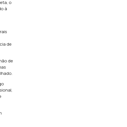
eta, o
do à
rais
cia de
 mão de
mas
lhado.
go
sional,
e
m