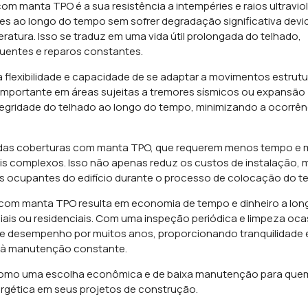
m manta TPO é a sua resistência a intempéries e raios ultraviol
es ao longo do tempo sem sofrer degradação significativa devi
atura. Isso se traduz em uma vida útil prolongada do telhado,
quentes e reparos constantes.
flexibilidade e capacidade de se adaptar a movimentos estrutu
 importante em áreas sujeitas a tremores sísmicos ou expansão
integridade do telhado ao longo do tempo, minimizando a ocorrên
ação das coberturas com manta TPO, que requerem menos tempo e
 complexos. Isso não apenas reduz os custos de instalação, 
 ocupantes do edifício durante o processo de colocação do te
com manta TPO resulta em economia de tempo e dinheiro a lon
ciais ou residenciais. Com uma inspeção periódica e limpeza oca
 e desempenho por muitos anos, proporcionando tranquilidade 
s à manutenção constante.
omo uma escolha econômica e de baixa manutenção para que
nergética em seus projetos de construção.