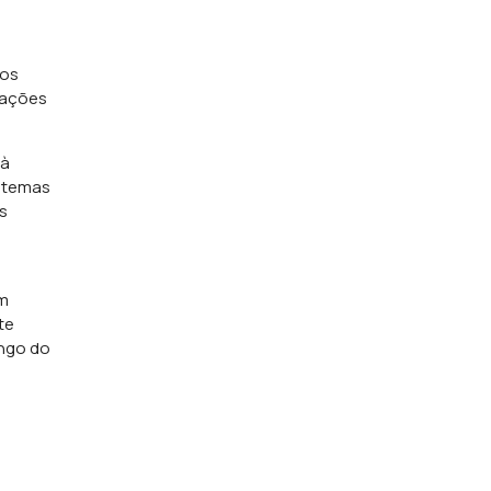
ros
lações
 à
istemas
s
am
te
ngo do