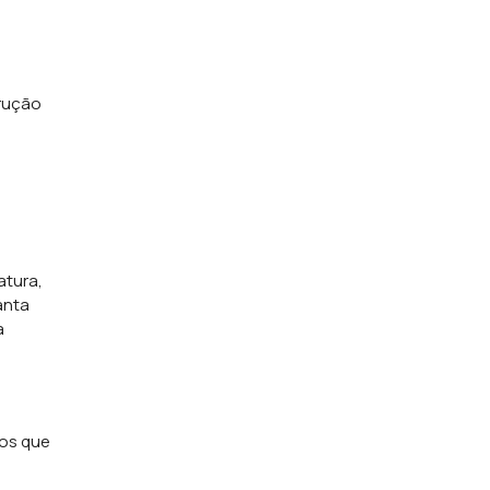
trução
atura,
anta
a
tos que